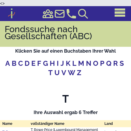
<
>
Fondssuche nach
Gesellschaften (ABC)
Klicken Sie auf einen Buchstaben Ihrer Wahl
A
B
C
D
E
F
G
H
I
J
K
L
M
N
O
P
Q
R
S
T
U
V
W
Z
T
Ihre Auswahl ergab 6 Treffer
Name
vollständiger Name
Land
T. Rowe Price [Luxembourg] Management