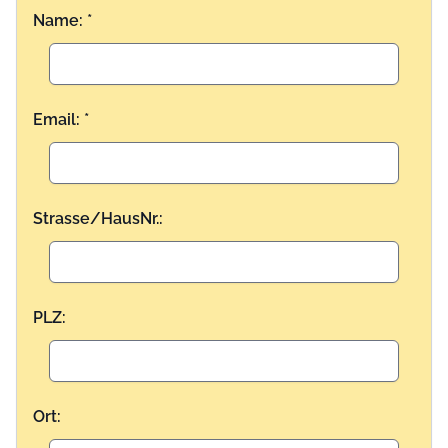
Name: *
Email: *
Strasse/HausNr.:
PLZ:
Ort: