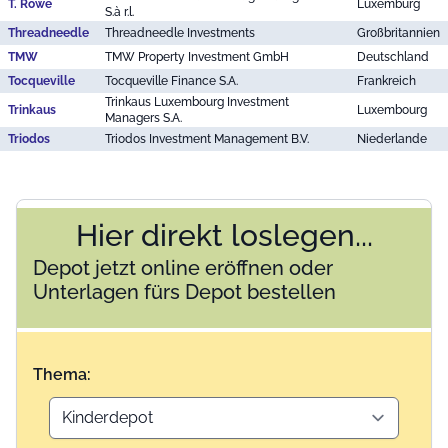
T. Rowe
Luxemburg
S.à r.l.
Threadneedle
Threadneedle Investments
Großbritannien
TMW
TMW Property Investment GmbH
Deutschland
Tocqueville
Tocqueville Finance S.A.
Frankreich
Trinkaus Luxembourg Investment
Trinkaus
Luxembourg
Managers S.A.
Triodos
Triodos Investment Management B.V.
Niederlande
Hier direkt loslegen...
Depot jetzt online eröffnen oder
Unterlagen fürs Depot bestellen
Thema: