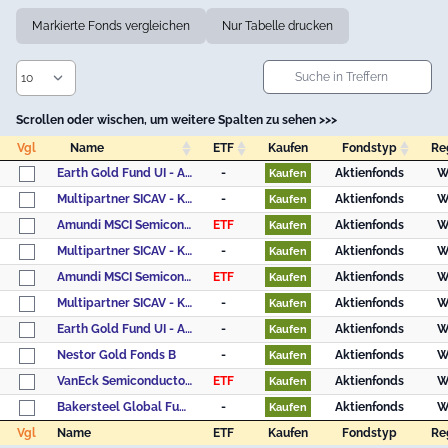
Markierte Fonds vergleichen
Nur Tabelle drucken
Scrollen oder wischen, um weitere Spalten zu sehen >>>
Vgl
Name
ETF
Kaufen
Fondstyp
Re
Vgl
Name
ETF
Kaufen
Fondstyp
Re
Earth Gold Fund UI - Anteilklasse (EUR I)
-
Aktienfonds
W
Kaufen
Multipartner SICAV - Konwave Gold Equity Fund B USD
-
Aktienfonds
W
Kaufen
Amundi MSCI Semiconductors UCITS ETF Acc
ETF
Aktienfonds
W
Kaufen
Multipartner SICAV - Konwave Gold Equity Fund B CHF
-
Aktienfonds
W
Kaufen
Amundi MSCI Semiconductors UCITS ETF Dist
ETF
Aktienfonds
W
Kaufen
Multipartner SICAV - Konwave Gold Equity Fund B EUR
-
Aktienfonds
W
Kaufen
Earth Gold Fund UI - Anteilklasse (EUR R)
-
Aktienfonds
W
Kaufen
Nestor Gold Fonds B
-
Aktienfonds
W
Kaufen
VanEck Semiconductor UCITS ETF USD A
ETF
Aktienfonds
W
Kaufen
Bakersteel Global Funds SICAV - Precious Metals Fund D EUR
-
Aktienfonds
W
Kaufen
Vgl
Name
ETF
Kaufen
Fondstyp
Re
Vgl
Name
ETF
Kaufen
Fondstyp
Re