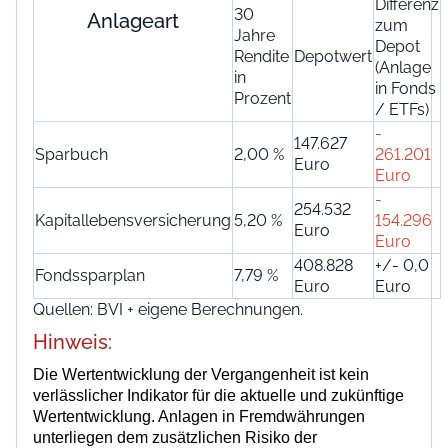
Differenz
30
Anlageart
zum
Jahre
Depot
Rendite
Depotwert
(Anlage
in
in Fonds
Prozent
/ ETFs)
-
147.627
Sparbuch
2,00 %
261.201
Euro
Euro
-
254.532
Kapitallebensversicherung
5,20 %
154.296
Euro
Euro
408.828
+/- 0,0
Fondssparplan
7,79 %
Euro
Euro
Quellen: BVI + eigene Berechnungen.
Hinweis:
Die Wertentwicklung der Vergangenheit ist kein
verlässlicher Indikator für die aktuelle und zukünftige
Wertentwicklung. Anlagen in Fremdwährungen
unterliegen dem zusätzlichen Risiko der