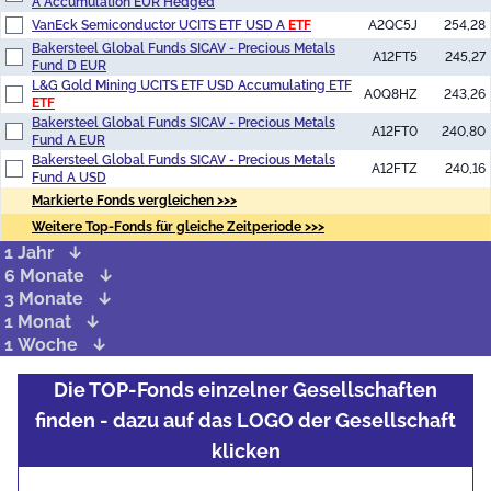
A Accumulation EUR Hedged
VanEck Semiconductor UCITS ETF USD A
ETF
A2QC5J
254,28
Bakersteel Global Funds SICAV - Precious Metals
A12FT5
245,27
Fund D EUR
L&G Gold Mining UCITS ETF USD Accumulating ETF
A0Q8HZ
243,26
ETF
Bakersteel Global Funds SICAV - Precious Metals
A12FT0
240,80
Fund A EUR
Bakersteel Global Funds SICAV - Precious Metals
A12FTZ
240,16
Fund A USD
Markierte Fonds vergleichen >>>
Weitere Top-Fonds für gleiche Zeitperiode >>>
1 Jahr
6 Monate
3 Monate
1 Monat
1 Woche
Die TOP-Fonds einzelner Gesellschaften
finden - dazu auf das LOGO der Gesellschaft
klicken