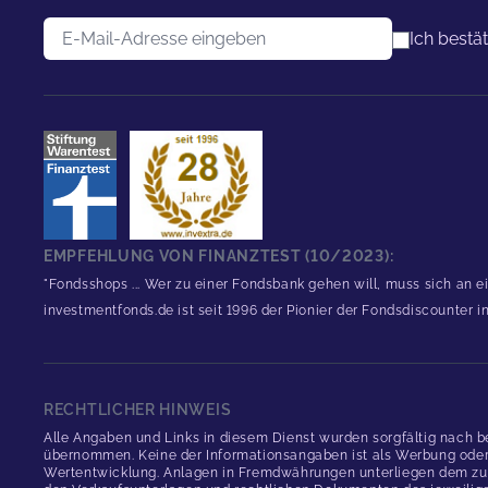
E-Mail-Adresse
Ich bestä
EMPFEHLUNG VON FINANZTEST (10/2023):
"Fondsshops ... Wer zu einer Fondsbank gehen will, muss sich an e
investmentfonds.de ist seit 1996 der Pionier der Fondsdiscounter 
RECHTLICHER HINWEIS
Alle Angaben und Links in diesem Dienst wurden sorgfältig nach b
übernommen. Keine der Informationsangaben ist als Werbung oder An
Wertentwicklung. Anlagen in Fremdwährungen unterliegen dem zus