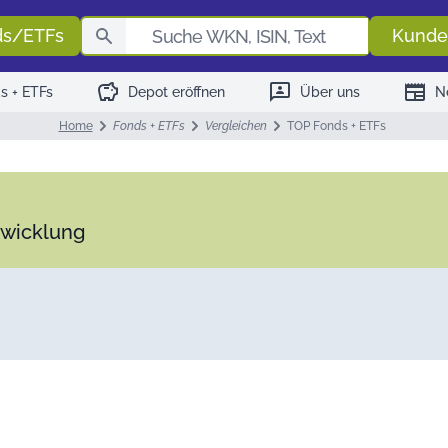
Fondssuch
ds/ETFs
Kunde
savings
3p
newspaper
s + ETFs
Depot eröffnen
Über uns
N
Home
Fonds + ETFs
Vergleichen
TOP Fonds + ETFs
twicklung