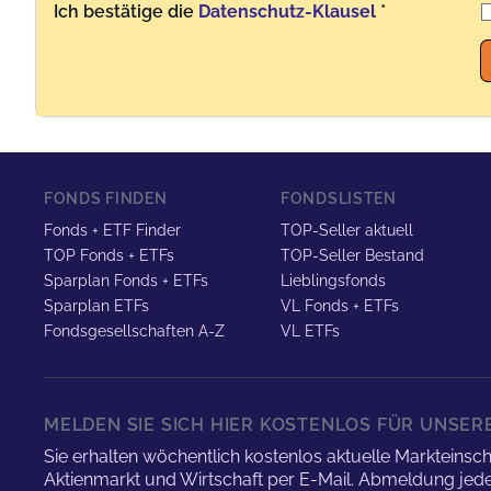
Ich bestätige die
Datenschutz-Klausel
*
Benutzername
FONDS FINDEN
FONDSLISTEN
Fonds + ETF Finder
TOP-Seller aktuell
TOP Fonds + ETFs
TOP-Seller Bestand
Sparplan Fonds + ETFs
Lieblingsfonds
Sparplan ETFs
VL Fonds + ETFs
Fondsgesellschaften A-Z
VL ETFs
MELDEN SIE SICH HIER KOSTENLOS FÜR UNSE
Sie erhalten wöchentlich kostenlos aktuelle Marktei
Aktienmarkt und Wirtschaft per E-Mail. Abmeldung jede