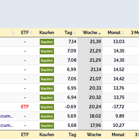
ETF
Kaufen
Tag
Woche
Monat
3 M
ETF
Kaufen
Tag
Woche
Monat
3 M
-
7,14
21,39
13,03
Kaufen
-
7,09
21,29
14,35
Kaufen
-
7,08
21,29
14,35
Kaufen
-
6,99
21,14
14,52
Kaufen
-
7,05
21,07
14,42
Kaufen
-
6,95
20,33
13,76
Kaufen
-
6,94
20,32
13,75
Kaufen
ETF
-0,69
20,24
-17,72
Kaufen
Schroder International Selection Fund Global Gold A Accumulation USD
-
5,69
18,02
9,89
Kaufen
Schroder International Selection Fund Global Gold A Accumulation EUR Hedged
-
5,68
17,96
10,27
Kaufen
ETF
Kaufen
Tag
Woche
Monat
3
ETF
Kaufen
Tag
Woche
Monat
3