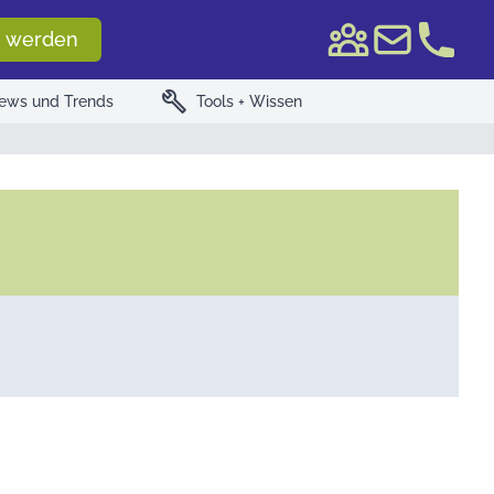
e WKN/ISIN
 werden
build
ews und Trends
Tools + Wissen