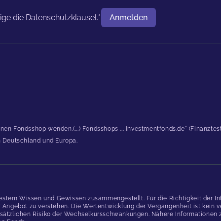
tige die
Datenschutzklausel.
*
Anmelden
Benutzername
inen Fondsshop wenden.(...) Fondsshops ... investmentfonds.de" (Finanzte
in Deutschland und Europa.
estem Wissen und Gewissen zusammengestellt. Für die Richtigkeit der In
gebot zu verstehen. Die Wertentwicklung der Vergangenheit ist kein verl
ätzlichen Risiko der Wechselkursschwankungen. Nähere Informationen zu