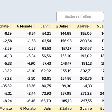
onate
6 Monate
Jahr
2 Jahre
3 Jahre
5 Jahre
onate
6 Monate
Jahr
2 Jahre
3 Jahre
5 Jahre
-8,19
-8,84
54,21
144,69
185,06
147,72
-2,58
-1,58
63,54
156,98
203,64
175,85
-2,59
-1,58
63,53
157,17
203,67
174,81
-6,13
-6,34
56,56
155,10
193,02
129,05
-5,33
-4,90
57,43
148,47
191,13
156,91
-3,22
-2,10
62,92
155,19
202,71
172,10
-3,22
-2,10
62,91
154,86
202,75
172,13
-35,82
18,36
80,75
99,30
-4,33
-
-5,31
-2,44
73,93
187,99
271,22
249,20
-8,24
-6,46
66,70
185,13
257,55
191,56
 Monate
6 Monate
Jahr
2 Jahre
3 Jahre
5 Jahre
 Monate
6 Monate
Jahr
2 Jahre
3 Jahre
5 Jahre