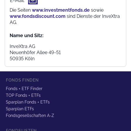
E-Mail:
Die Seiten
www.investmentfonds.de
sowie
www.fondsdiscount.com
sind Dienste der InveXtra
AG.
Name und Sitz:
InveXtra AG
Neuenhöfer Allee 49-51
50935 Köln
FONDS FINDEN
Fonds + ETF Finder
TOP Fonds + ETFs
Sparplan Fonds + ETFs
Sparplan ETFs
Fondsgesellschaften A-Z
FONDSLISTEN