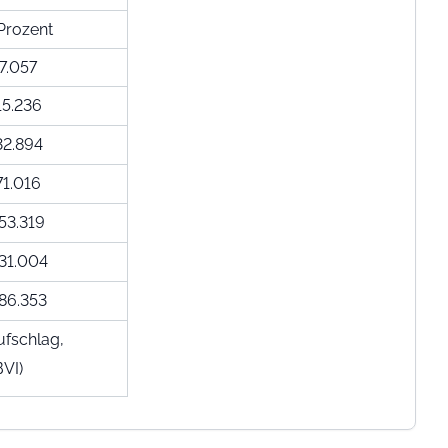
Prozent
7.057
15.236
32.894
71.016
53.319
31.004
86.353
ufschlag,
VI)