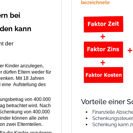
bezeichnete
rn bei
iden kann
ht der
der Kinder anzulegen,
r dürfen Eltern weder für
enken. Mit 18 Jahren
 eine Aufstellung des
kungsbetrag von 400.000
Vorteile einer
ag betrachtet wird
. Nach
ie Schenkung von 400.000
Finanzielle Absic
Kinder können alle zehn
Schenkungssteuer
n zwei Elternteilen.
Schenkung kann 
 für die Kinder anzulegen