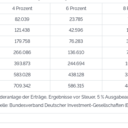
4 Prozent
6 Prozent
8 
82.039
23.785
121.438
42.596
179.758
76.283
266.086
136.610
393.873
244.694
1
583.028
438.128
3
709.342
586.315
4
ederanlage der Erträge, Ergebnisse vor Steuer, 5 % Ausgabea
elle: Bundesverband Deutscher Investment-Gesellschaften (B