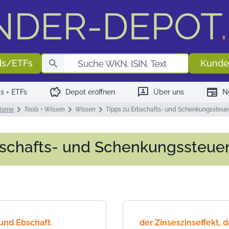
NDER-DEPOT
.
Fondssuch
ds/ETFs
Kunde
savings
3p
newspaper
s + ETFs
Depot eröffnen
Über uns
N
Home
Tools + Wissen
Wissen
Tipps zu Erbschafts- und Schenkungssteue
schafts- und Schenkungssteue
und Ebschaft
der Zinseszinseffekt, 