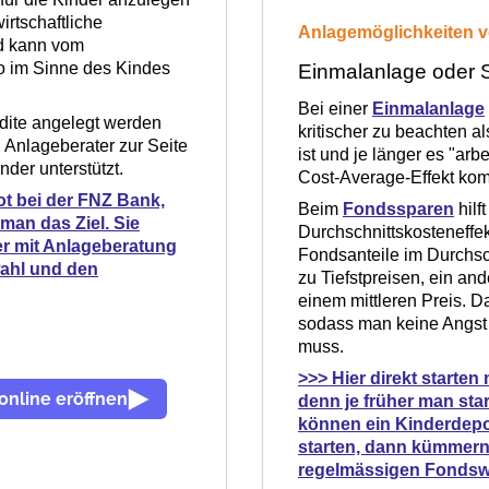
irtschaftliche
Anlagemöglichkeiten 
nd kann vom
o im Sinne des Kindes
Einmalanlage oder 
Bei einer
Einmalanlage
ndite angelegt werden
kritischer zu beachten a
n Anlageberater zur Seite
ist und je länger es "a
nder unterstützt.
Cost-Average-Effekt kom
ot bei der FNZ Bank,
Beim
Fondssparen
hilf
 man das Ziel. Sie
Durchschnittskosteneffe
r mit Anlageberatung
Fondsanteile im Durchsch
ahl und den
zu Tiefstpreisen, ein an
einem mittleren Preis. Da
sodass man keine Angst 
muss.
>>> Hier direkt starte
online eröffnen
denn je früher man star
können ein Kinderdepo
starten, dann kümmern
regelmässigen Fondsw