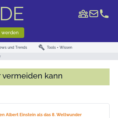
DE
e WKN/ISIN
 werden
build
ews und Trends
Tools + Wissen
r
r vermeiden kann
den Albert Einstein als das 8. Weltwunder