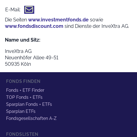
E-Mail:
Die Seiten
www.investmentfonds.de
sowie
www.fondsdiscount.com
sind Dienste der InveXtra AG.
Name und Sitz:
InveXtra AG
Neuenhöfer Allee 49-51
50935 Köln
FONDS FINDEN
Fonds + ETF Finder
TOP Fonds + ETFs
Sparplan Fonds + ETFs
Sparplan ETFs
Fondsgesellschaften A-Z
FONDSLISTEN