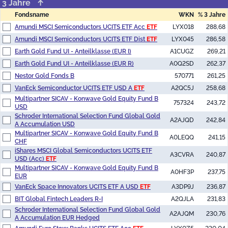
3 Jahre
Fondsname
WKN
% 3 Jahre
Amundi MSCI Semiconductors UCITS ETF Acc
ETF
LYX018
288,68
Amundi MSCI Semiconductors UCITS ETF Dist
ETF
LYX045
286,58
Earth Gold Fund UI - Anteilklasse (EUR I)
A1CUGZ
269,21
Earth Gold Fund UI - Anteilklasse (EUR R)
A0Q2SD
262,37
Nestor Gold Fonds B
570771
261,25
VanEck Semiconductor UCITS ETF USD A
ETF
A2QC5J
258,68
Multipartner SICAV - Konwave Gold Equity Fund B
757324
243,72
USD
Schroder International Selection Fund Global Gold
A2AJQD
242,84
A Accumulation USD
Multipartner SICAV - Konwave Gold Equity Fund B
A0LEQQ
241,15
CHF
iShares MSCI Global Semiconductors UCITS ETF
A3CVRA
240,87
USD (Acc)
ETF
Multipartner SICAV - Konwave Gold Equity Fund B
A0HF3P
237,75
EUR
VanEck Space Innovators UCITS ETF A USD
ETF
A3DP9J
236,87
BIT Global Fintech Leaders R-I
A2QJLA
231,83
Schroder International Selection Fund Global Gold
A2AJQM
230,76
A Accumulation EUR Hedged