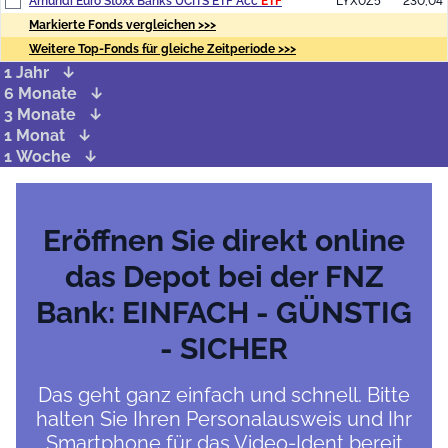
Amundi Euro Stoxx Banks UCITS ETF Acc
ETF
LYX0Z5
230,04
Markierte Fonds vergleichen >>>
Weitere Top-Fonds für gleiche Zeitperiode >>>
1 Jahr
6 Monate
3 Monate
1 Monat
1 Woche
Eröffnen Sie direkt online
das Depot bei der FNZ
Bank: EINFACH - GÜNSTIG
- SICHER
Das geht ganz einfach und schnell. Bitte
halten Sie Ihren Personalausweis und Ihr
Smartphone für das Video-Ident bereit