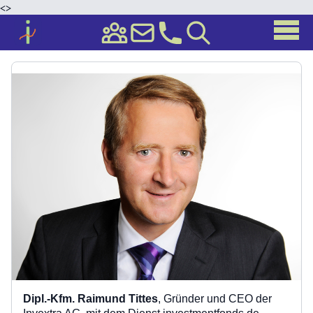
<
>
Dipl.-Kfm. Raimund Tittes
, Gründer und CEO der