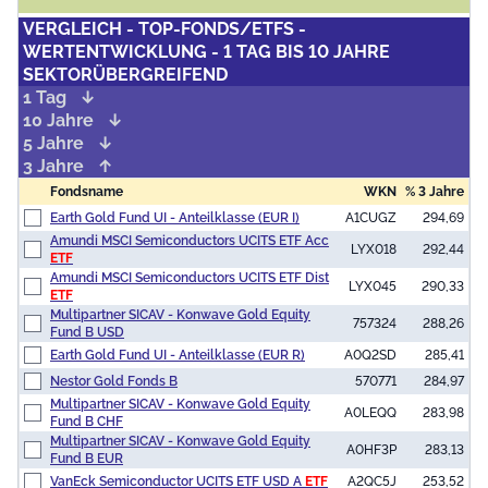
VERGLEICH - TOP-FONDS/ETFS -
WERTENTWICKLUNG - 1 TAG BIS 10 JAHRE
SEKTORÜBERGREIFEND
1 Tag
10 Jahre
5 Jahre
3 Jahre
Fondsname
WKN
% 3 Jahre
Earth Gold Fund UI - Anteilklasse (EUR I)
A1CUGZ
294,69
Amundi MSCI Semiconductors UCITS ETF Acc
LYX018
292,44
ETF
Amundi MSCI Semiconductors UCITS ETF Dist
LYX045
290,33
ETF
Multipartner SICAV - Konwave Gold Equity
757324
288,26
Fund B USD
Earth Gold Fund UI - Anteilklasse (EUR R)
A0Q2SD
285,41
Nestor Gold Fonds B
570771
284,97
Multipartner SICAV - Konwave Gold Equity
A0LEQQ
283,98
Fund B CHF
Multipartner SICAV - Konwave Gold Equity
A0HF3P
283,13
Fund B EUR
VanEck Semiconductor UCITS ETF USD A
ETF
A2QC5J
253,52