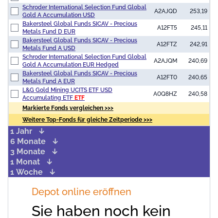
Schroder International Selection Fund Global
A2AJQD
253,19
Gold A Accumulation USD
Bakersteel Global Funds SICAV - Precious
A12FT5
245,11
Metals Fund D EUR
Bakersteel Global Funds SICAV - Precious
A12FTZ
242,91
Metals Fund A USD
Schroder International Selection Fund Global
A2AJQM
240,69
Gold A Accumulation EUR Hedged
Bakersteel Global Funds SICAV - Precious
A12FT0
240,65
Metals Fund A EUR
L&G Gold Mining UCITS ETF USD
A0Q8HZ
240,58
Accumulating ETF
ETF
Markierte Fonds vergleichen >>>
Weitere Top-Fonds für gleiche Zeitperiode >>>
1 Jahr
6 Monate
3 Monate
1 Monat
1 Woche
Depot online eröffnen
Sie haben noch kein