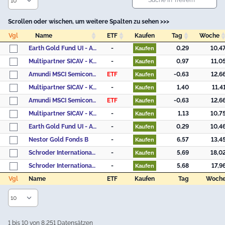
Scrollen oder wischen, um weitere Spalten zu sehen >>>
Vgl
Name
ETF
Kaufen
Tag
Woche
Vgl
Name
ETF
Kaufen
Tag
Woche
Earth Gold Fund UI - Anteilklasse (EUR I)
-
0,29
10,4
Kaufen
Multipartner SICAV - Konwave Gold Equity Fund B USD
-
0,97
11,0
Kaufen
Amundi MSCI Semiconductors UCITS ETF Acc
ETF
-0,63
12,6
Kaufen
Multipartner SICAV - Konwave Gold Equity Fund B CHF
-
1,40
11,4
Kaufen
Amundi MSCI Semiconductors UCITS ETF Dist
ETF
-0,63
12,6
Kaufen
Multipartner SICAV - Konwave Gold Equity Fund B EUR
-
1,13
10,7
Kaufen
Earth Gold Fund UI - Anteilklasse (EUR R)
-
0,29
10,4
Kaufen
Nestor Gold Fonds B
-
6,57
13,4
Kaufen
Schroder International Selection Fund Global Gold A Accumulation USD
-
5,69
18,0
Kaufen
Schroder International Selection Fund Global Gold A Accumulation EUR Hedged
-
5,68
17,9
Kaufen
Vgl
Name
ETF
Kaufen
Tag
Woch
Vgl
Name
ETF
Kaufen
Tag
Woch
1 bis 10 von 8,251 Datensätzen