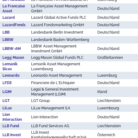
La Francaise
La Française Asset Management
Deutschland
Asset
GmbH
Lazard
Lazard Global Active Funds PLC
Deutschland
LazardFonds
Lazard Fondsmarketing GmbH
Deutschland
LBB
Landesbank Berlin Investment
Deutschland
LBBW
Landesbank Baden-Württemberg
LBBW Asset Management
LBBW-AM
Deutschland
Investment GmbH
Legg Mason
Legg Mason Global Funds PLC
Großbritannien
Lemanik
Lemanik Asset Management
Sicav
Luxembourg
Leonardo
Leonardo Asset Management
Luxemburg
LFDE
Financiere de L`Echiquier
Deutschland
Legal & General Investment
LGIM
Irland
Management (LGIM)
LGT
LGT Group
Liechtenstein
LiLux
LiLux Management S.A
Luxembourg
Lion
Lion Interaction
Deutschland
Interaction
LLB Fund
LLB Fund Services AG
Liechtenstein
LLB Invest
LLB Invest
Österreich
Kapitalanlagegesellschaft m.b.H