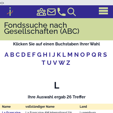
<
>
Fondssuche nach
Gesellschaften (ABC)
Klicken Sie auf einen Buchstaben Ihrer Wahl
A
B
C
D
E
F
G
H
I
J
K
L
M
N
O
P
Q
R
S
T
U
V
W
Z
L
Ihre Auswahl ergab 26 Treffer
Name
vollständiger Name
Land
La Francaise
La Francaise AM International SA
Luxemburg