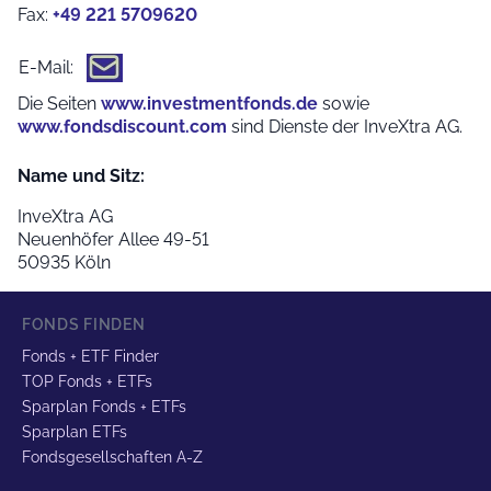
Fax:
+49 221 5709620
E-Mail:
Die Seiten
www.investmentfonds.de
sowie
www.fondsdiscount.com
sind Dienste der InveXtra AG.
Name und Sitz:
InveXtra AG
Neuenhöfer Allee 49-51
50935 Köln
FONDS FINDEN
Fonds + ETF Finder
TOP Fonds + ETFs
Sparplan Fonds + ETFs
Sparplan ETFs
Fondsgesellschaften A-Z