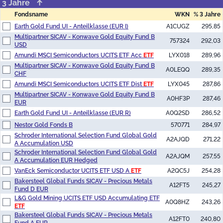
3 Jahre
Fondsname
WKN
% 3 Jahre
Earth Gold Fund UI - Anteilklasse (EUR I)
A1CUGZ
295,85
Multipartner SICAV - Konwave Gold Equity Fund B
757324
292,03
USD
Amundi MSCI Semiconductors UCITS ETF Acc
ETF
LYX018
289,96
Multipartner SICAV - Konwave Gold Equity Fund B
A0LEQQ
289,35
CHF
Amundi MSCI Semiconductors UCITS ETF Dist
ETF
LYX045
287,86
Multipartner SICAV - Konwave Gold Equity Fund B
A0HF3P
287,46
EUR
Earth Gold Fund UI - Anteilklasse (EUR R)
A0Q2SD
286,52
Nestor Gold Fonds B
570771
284,97
Schroder International Selection Fund Global Gold
A2AJQD
271,22
A Accumulation USD
Schroder International Selection Fund Global Gold
A2AJQM
257,55
A Accumulation EUR Hedged
VanEck Semiconductor UCITS ETF USD A
ETF
A2QC5J
254,28
Bakersteel Global Funds SICAV - Precious Metals
A12FT5
245,27
Fund D EUR
L&G Gold Mining UCITS ETF USD Accumulating ETF
A0Q8HZ
243,26
ETF
Bakersteel Global Funds SICAV - Precious Metals
A12FT0
240,80