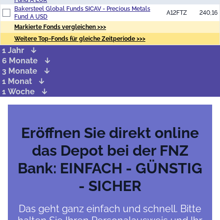
Fund A EUR
Bakersteel Global Funds SICAV - Precious Metals
A12FTZ
240,16
Fund A USD
Markierte Fonds vergleichen >>>
Weitere Top-Fonds für gleiche Zeitperiode >>>
1 Jahr
6 Monate
3 Monate
1 Monat
1 Woche
Eröffnen Sie direkt online
das Depot bei der FNZ
Bank: EINFACH - GÜNSTIG
- SICHER
Das geht ganz einfach und schnell. Bitte