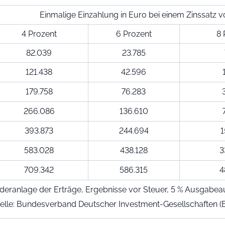
Einmalige Einzahlung in Euro bei einem Zinssatz vo
4 Prozent
6 Prozent
8 
82.039
23.785
121.438
42.596
179.758
76.283
266.086
136.610
393.873
244.694
1
583.028
438.128
3
709.342
586.315
4
ederanlage der Erträge, Ergebnisse vor Steuer, 5 % Ausgabea
elle: Bundesverband Deutscher Investment-Gesellschaften (B