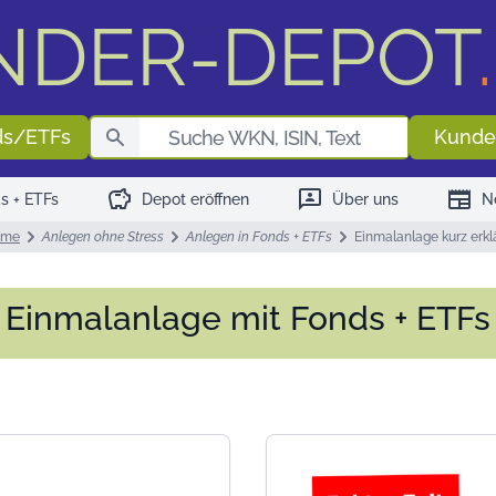
NDER-DEPOT
.
Fondssuch
ds/ETFs
Kunde
savings
3p
newspaper
s + ETFs
Depot eröffnen
Über uns
N
ome
Anlegen ohne Stress
Anlegen in Fonds + ETFs
Einmalanlage kurz erkl
Einmalanlage mit Fonds + ETFs