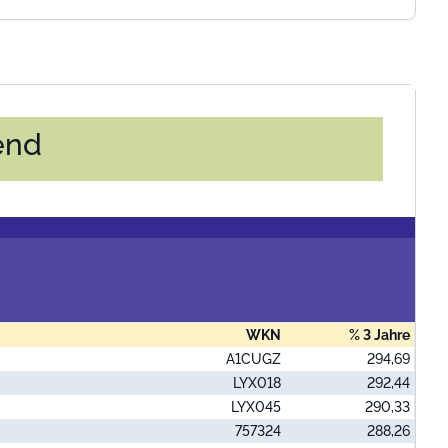
end
WKN
% 3 Jahre
A1CUGZ
294,69
LYX018
292,44
LYX045
290,33
757324
288,26