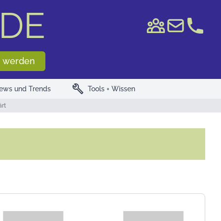
DE
e WKN/ISIN
 werden
build
ews und Trends
Tools + Wissen
ärt