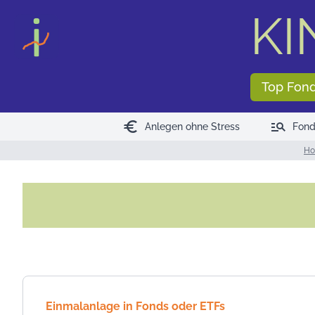
KI
Top Fon
euro
manage_search
Anlegen ohne Stress
Fond
H
Einmalanlage in Fonds oder ETFs