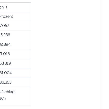
n *)
Prozent
7.057
15.236
32.894
71.016
53.319
31.004
86.353
ufschlag,
VI)