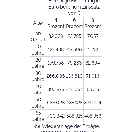
Einmalige Einzahlung in
Euro bei einem Zinssatz
von *)
4
6
8
Alter
Prozent
Prozent
Prozent
ab
82.039
23.785
7.057
Geburt
10
121.438
42.596
15.236
Jahre
20
179.758
76.283
32.894
Jahre
30
266.086
136.610
71.016
Jahre
40
393.873
244.694
153.319
Jahre
50
583.028
438.128
331.004
Jahre
55
709.342
586.315
486.353
Jahre
*)bei Wiederanlage der Erträge,