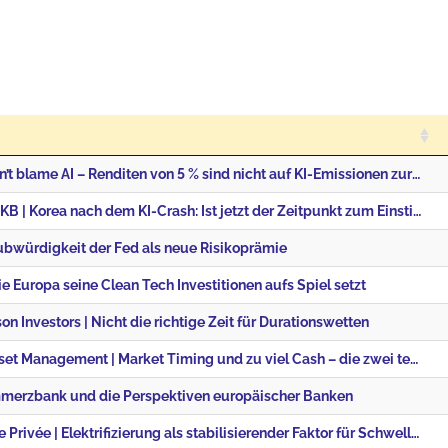
Julius Bär | Don’t blame AI – Renditen von 5 % sind nicht auf KI-Emissionen zurückzuführen
Swisscanto/ZKB | Korea nach dem KI-Crash: Ist jetzt der Zeitpunkt zum Einstieg?
aubwürdigkeit der Fed als neue Risikoprämie
ie Europa seine Clean Tech Investitionen aufs Spiel setzt
n Investors | Nicht die richtige Zeit für Durationswetten
J.P. Morgan Asset Management | Market Timing und zu viel Cash – die zwei teuersten Anlegerfehler
merzbank und die Perspektiven europäischer Banken
Union Bancaire Privée | Elektrifizierung als stabilisierender Faktor für Schwellenländerportfolios