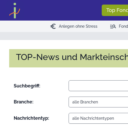
<
>
Top Fon
euro
manage_search
Anlegen ohne Stress
Fond
TOP-News und Markteinsc
Suchbegriff:
Branche:
Nachrichtentyp: