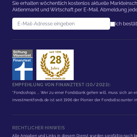
Sie erhalten wöchentlich kostenlos aktuelle Marktei
Aktienmarkt und Wirtschaft per E-Mail. Abmeldung jede
E-Mail-Adresse
Ich bestä
EMPFEHLUNG VON FINANZTEST (10/2023):
"Fondsshops ... Wer zu einer Fondsbank gehen will, muss sich an e
investmentfonds.de ist seit 1996 der Pionier der Fondsdiscounter 
RECHTLICHER HINWEIS
Alle Angaben und Links in diesem Dienst wurden sorgfältig nach b