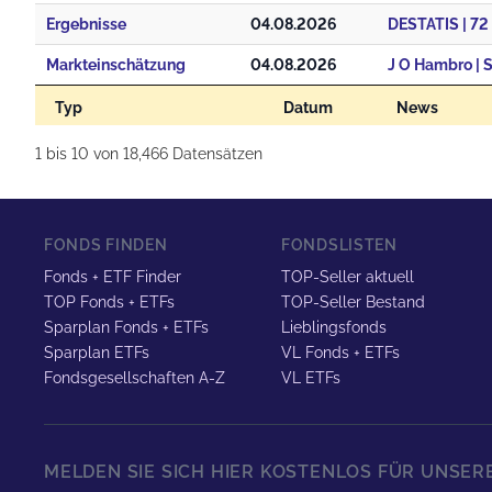
Ergebnisse
04.08.2026
Markteinschätzung
04.08.2026
Typ
Datum
News
1 bis 10 von 18,466 Datensätzen
FONDS FINDEN
FONDSLISTEN
Fonds + ETF Finder
TOP-Seller aktuell
TOP Fonds + ETFs
TOP-Seller Bestand
Sparplan Fonds + ETFs
Lieblingsfonds
Sparplan ETFs
VL Fonds + ETFs
Fondsgesellschaften A-Z
VL ETFs
MELDEN SIE SICH HIER KOSTENLOS FÜR UNSE