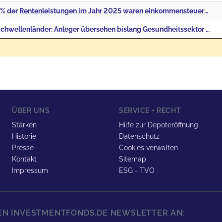
DESTATIS | 72 % der Rentenleistungen im Jahr 2025 waren einkommensteuerpflichtig
J O Hambro | Schwellenländer: Anleger übersehen bislang Gesundheitssektor – vor allem Afrika und Ind
ÜBER UNS
SERVICE + RECHT
Stärken
Hilfe zur Depoteröffnung
Historie
Datenschutz
Presse
Cookies verwalten
Kontakt
Sitemap
Impressum
ESG - TVO
REN INVESTMENTFONDS.DE NEWSLETTER AN: