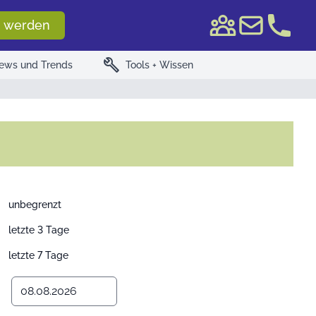
e WKN/ISIN
 werden
build
ews und Trends
Tools + Wissen
unbegrenzt
letzte 3 Tage
letzte 7 Tage