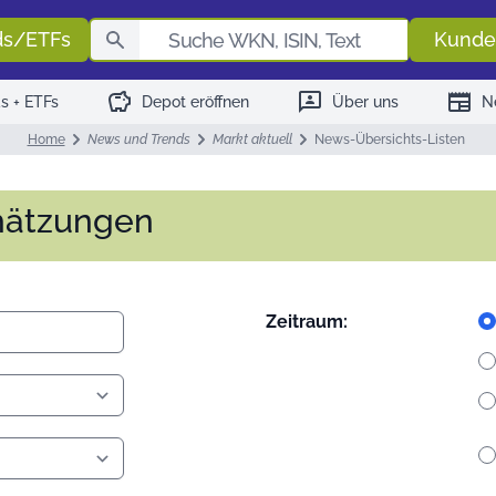
Fondssuch
ds/ETFs
Kunde
savings
3p
newspaper
s + ETFs
Depot eröffnen
Über uns
N
Home
News und Trends
Markt aktuell
News-Übersichts-Listen
hätzungen
Zeitraum: