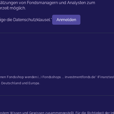
nschätzungen von Fondsmanagern und Analysten zum
rzeit möglich.
tige die
Datenschutzklausel.
*
Anmelden
Benutzername
inen Fondsshop wenden.(...) Fondsshops ... investmentfonds.de" (Finanzte
in Deutschland und Europa.
estem Wissen und Gewissen zusammengestellt. Für die Richtigkeit der In