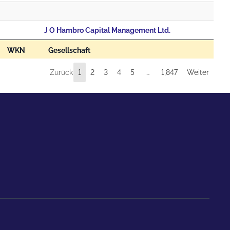
J O Hambro Capital Management Ltd.
WKN
Gesellschaft
Zurück
1
2
3
4
5
…
1,847
Weiter