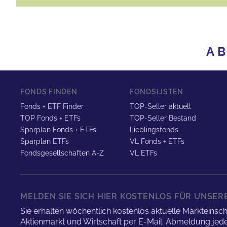
A
B
FONDS FINDEN
FONDSLISTEN
Fonds + ETF Finder
TOP-Seller aktuell
TOP Fonds + ETFs
TOP-Seller Bestand
Sparplan Fonds + ETFs
Lieblingsfonds
Sparplan ETFs
VL Fonds + ETFs
Fondsgesellschaften A-Z
VL ETFs
MELDEN SIE SICH HIER KOSTENLOS FÜR UNSE
Sie erhalten wöchentlich kostenlos aktuelle Marktei
Aktienmarkt und Wirtschaft per E-Mail. Abmeldung jede