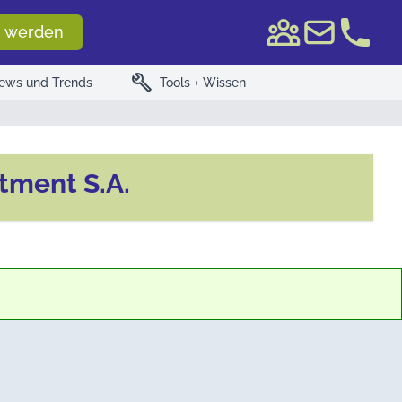
e WKN/ISIN
 werden
build
ews und Trends
Tools + Wissen
tment S.A.