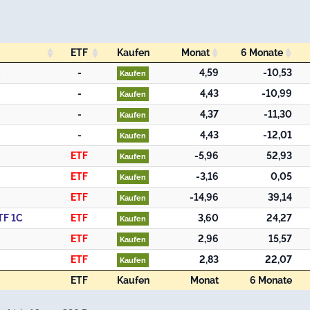
ETF
Kaufen
Monat
6 Monate
ETF
Kaufen
Monat
6 Monate
C
-
4,59
-10,53
Kaufen
-
4,43
-10,99
Kaufen
-
4,37
-11,30
Kaufen
-
4,43
-12,01
Kaufen
ETF
-5,96
52,93
Kaufen
ETF
-3,16
0,05
Kaufen
ETF
-14,96
39,14
Kaufen
TF 1C
ETF
3,60
24,27
Kaufen
ETF
2,96
15,57
Kaufen
ETF
2,83
22,07
Kaufen
ETF
Kaufen
Monat
6 Monate
ETF
Kaufen
Monat
6 Monate