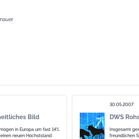
enauer
30.05.2007
itliches Bild
DWS Rohst
rmögen in Europa um fast 14%
Insgesamt gese
t einen neuen Höchststand
freundlichen 