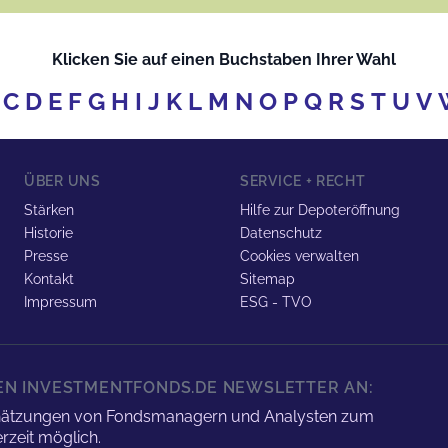
Klicken Sie auf einen Buchstaben Ihrer Wahl
C
D
E
F
G
H
I
J
K
L
M
N
O
P
Q
R
S
T
U
V
ÜBER UNS
SERVICE + RECHT
Stärken
Hilfe zur Depoteröffnung
Historie
Datenschutz
Presse
Cookies verwalten
Kontakt
Sitemap
Impressum
ESG - TVO
REN INVESTMENTFONDS.DE NEWSLETTER AN:
nschätzungen von Fondsmanagern und Analysten zum
rzeit möglich.