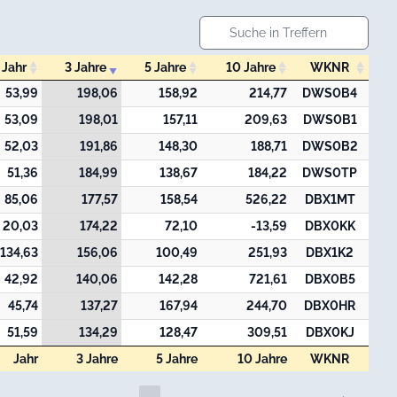
Jahr
3 Jahre
5 Jahre
10 Jahre
WKNR
Jahr
3 Jahre
5 Jahre
10 Jahre
WKNR
53,99
198,06
158,92
214,77
DWS0B4
53,09
198,01
157,11
209,63
DWS0B1
52,03
191,86
148,30
188,71
DWS0B2
51,36
184,99
138,67
184,22
DWS0TP
85,06
177,57
158,54
526,22
DBX1MT
20,03
174,22
72,10
-13,59
DBX0KK
134,63
156,06
100,49
251,93
DBX1K2
42,92
140,06
142,28
721,61
DBX0B5
45,74
137,27
167,94
244,70
DBX0HR
51,59
134,29
128,47
309,51
DBX0KJ
Jahr
3 Jahre
5 Jahre
10 Jahre
WKNR
Jahr
3 Jahre
5 Jahre
10 Jahre
WKNR