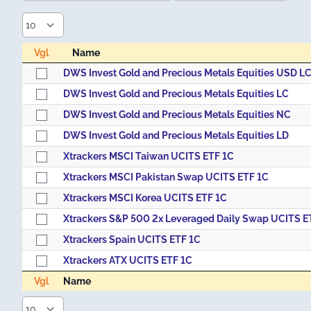
Vgl
Name
Vgl
Name
DWS Invest Gold and Precious Metals Equities USD L
DWS Invest Gold and Precious Metals Equities LC
DWS Invest Gold and Precious Metals Equities NC
DWS Invest Gold and Precious Metals Equities LD
Xtrackers MSCI Taiwan UCITS ETF 1C
Xtrackers MSCI Pakistan Swap UCITS ETF 1C
Xtrackers MSCI Korea UCITS ETF 1C
Xtrackers S&P 500 2x Leveraged Daily Swap UCITS E
Xtrackers Spain UCITS ETF 1C
Xtrackers ATX UCITS ETF 1C
Vgl
Name
Vgl
Name