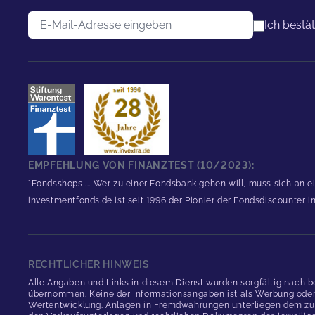
E-Mail-Adresse
Ich bestä
EMPFEHLUNG VON FINANZTEST (10/2023):
"Fondsshops ... Wer zu einer Fondsbank gehen will, muss sich an e
investmentfonds.de ist seit 1996 der Pionier der Fondsdiscounter 
RECHTLICHER HINWEIS
Alle Angaben und Links in diesem Dienst wurden sorgfältig nach b
übernommen. Keine der Informationsangaben ist als Werbung oder An
Wertentwicklung. Anlagen in Fremdwährungen unterliegen dem zus