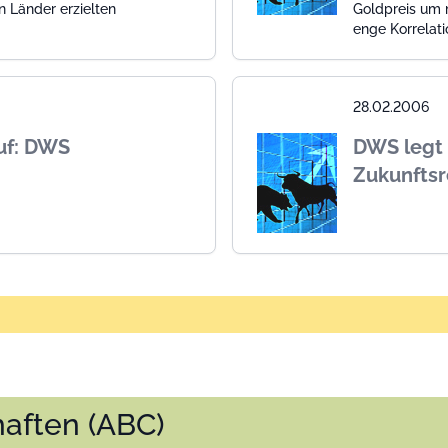
en Länder erzielten
Goldpreis um m
enge Korrelat
28.02.2006
uf: DWS
DWS legt 
Zukunfts
aften (ABC)