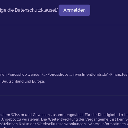
tige die
Datenschutzklausel.
*
Anmelden
Benutzername
inen Fondsshop wenden.(...) Fondsshops ... investmentfonds.de" (Finanzte
in Deutschland und Europa.
estem Wissen und Gewissen zusammengestellt. Für die Richtigkeit der In
gebot zu verstehen. Die Wertentwicklung der Vergangenheit ist kein verl
ätzlichen Risiko der Wechselkursschwankungen. Nähere Informationen zu